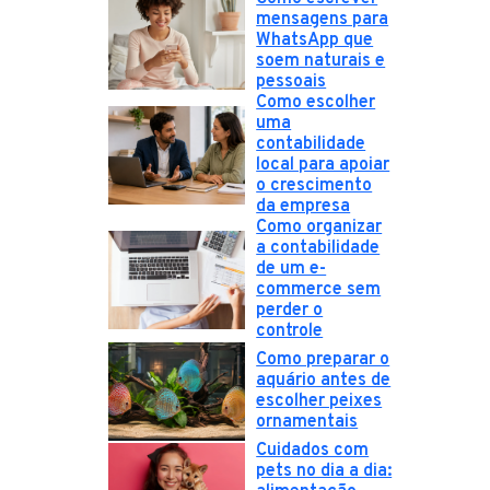
mensagens para
WhatsApp que
soem naturais e
pessoais
Como escolher
uma
contabilidade
local para apoiar
o crescimento
da empresa
Como organizar
a contabilidade
de um e-
commerce sem
perder o
controle
Como preparar o
aquário antes de
escolher peixes
ornamentais
Cuidados com
pets no dia a dia: