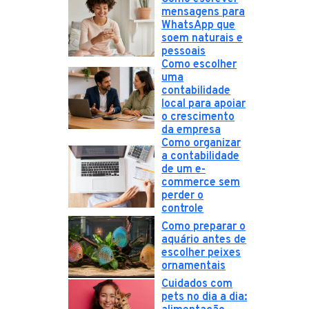
mensagens para
WhatsApp que
soem naturais e
pessoais
Como escolher
uma
contabilidade
local para apoiar
o crescimento
da empresa
Como organizar
a contabilidade
de um e-
commerce sem
perder o
controle
Como preparar o
aquário antes de
escolher peixes
ornamentais
Cuidados com
pets no dia a dia: