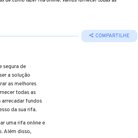
s de como fazer rifa online. Vamos fornecer todas as
COMPARTILHE
e segura de
ser a solução
trar as melhores
rnecer todas as
 arrecadar fundos
sso da sua rifa.
ar uma rifa online e
o. Além disso,