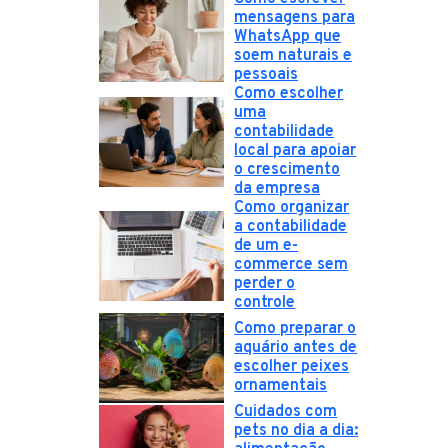
mensagens para
WhatsApp que
soem naturais e
pessoais
Como escolher
uma
contabilidade
local para apoiar
o crescimento
da empresa
Como organizar
a contabilidade
de um e-
commerce sem
perder o
controle
Como preparar o
aquário antes de
escolher peixes
ornamentais
Cuidados com
pets no dia a dia: