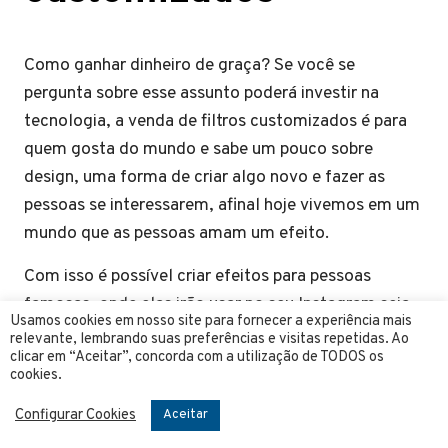
Como ganhar dinheiro de graça? Se você se
pergunta sobre esse assunto poderá investir na
tecnologia, a venda de filtros customizados é para
quem gosta do mundo e sabe um pouco sobre
design, uma forma de criar algo novo e fazer as
pessoas se interessarem, afinal hoje vivemos em um
mundo que as pessoas amam um efeito.
Com isso é possível criar efeitos para pessoas
famosas, onde elas irão usar no seu Instagram seja
Usamos cookies em nosso site para fornecer a experiência mais
no feed ou no story, uma forma de divulgar o seu
relevante, lembrando suas preferências e visitas repetidas. Ao
clicar em “Aceitar”, concorda com a utilização de TODOS os
trabalho para ganhar seguidores e todos irão querer
cookies.
o mesmo filtro que a pessoa usou, então se dedique
se você gosta dessa área e comece a ganhar
Configurar Cookies
Aceitar
dinheiro.