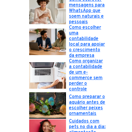
mensagens para
WhatsApp que
soem naturais e
pessoais
Como escolher
uma
contabilidade
local para apoiar
o crescimento
da empresa
Como organizar
a contabilidade
de um e-
commerce sem
perder o
controle
Como preparar o
aquário antes de
escolher peixes
ornamentais
Cuidados com
pets no dia a dia: