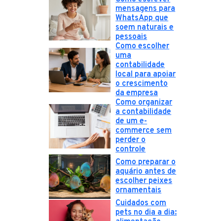
mensagens para
WhatsApp que
soem naturais e
pessoais
Como escolher
uma
contabilidade
local para apoiar
o crescimento
da empresa
Como organizar
a contabilidade
de um e-
commerce sem
perder o
controle
Como preparar o
aquário antes de
escolher peixes
ornamentais
Cuidados com
pets no dia a dia: