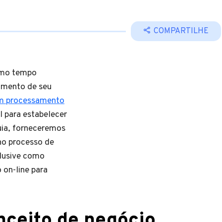
COMPARTILHE
smo tempo
imento de seu
 processamento
l para estabelecer
ia, forneceremos
 no processo de
clusive como
on-line para
nceito de negócio