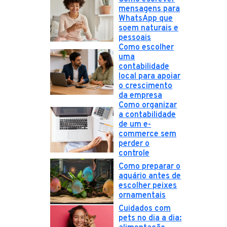
mensagens para
WhatsApp que
soem naturais e
pessoais
Como escolher
uma
contabilidade
local para apoiar
o crescimento
da empresa
Como organizar
a contabilidade
de um e-
commerce sem
perder o
controle
Como preparar o
aquário antes de
escolher peixes
ornamentais
Cuidados com
pets no dia a dia: