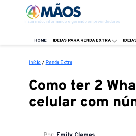
Inspirando, informando e gerando empreendedores
HOME
IDEIAS PARA RENDA EXTRA
IDEIA
Início
/
Renda Extra
Como ter 2 Wh
celular com nú
Por:
Emily Clemes