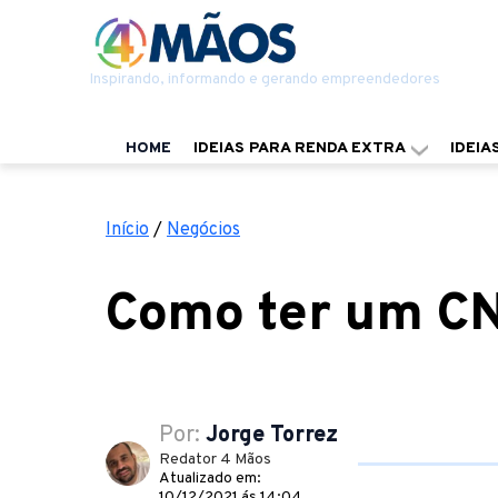
Inspirando, informando e gerando empreendedores
HOME
IDEIAS PARA RENDA EXTRA
IDEIA
Início
/
Negócios
Como ter um C
Por:
Jorge Torrez
Redator 4 Mãos
Atualizado em:
10/12/2021 ás 14:04