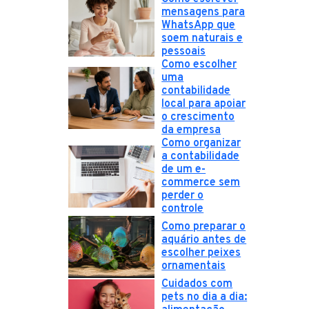
mensagens para
WhatsApp que
soem naturais e
pessoais
Como escolher
uma
contabilidade
local para apoiar
o crescimento
da empresa
Como organizar
a contabilidade
de um e-
commerce sem
perder o
controle
Como preparar o
aquário antes de
escolher peixes
ornamentais
Cuidados com
pets no dia a dia: