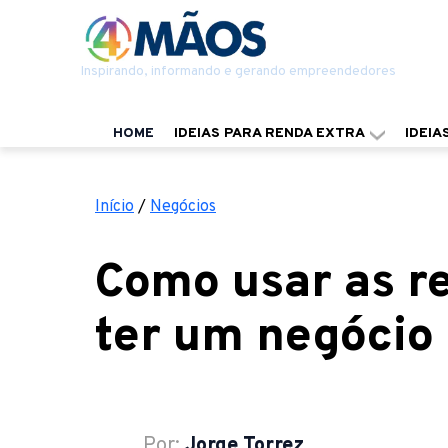
Inspirando, informando e gerando empreendedores
HOME
IDEIAS PARA RENDA EXTRA
IDEIA
Início
/
Negócios
Como usar as re
ter um negócio
Por:
Jorge Torrez