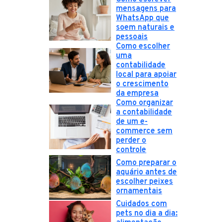
mensagens para
WhatsApp que
soem naturais e
pessoais
Como escolher
uma
contabilidade
local para apoiar
o crescimento
da empresa
Como organizar
a contabilidade
de um e-
commerce sem
perder o
controle
Como preparar o
aquário antes de
escolher peixes
ornamentais
Cuidados com
pets no dia a dia: