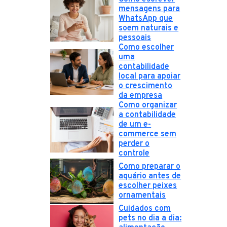
mensagens para
WhatsApp que
soem naturais e
pessoais
Como escolher
uma
contabilidade
local para apoiar
o crescimento
da empresa
Como organizar
a contabilidade
de um e-
commerce sem
perder o
controle
Como preparar o
aquário antes de
escolher peixes
ornamentais
Cuidados com
pets no dia a dia: