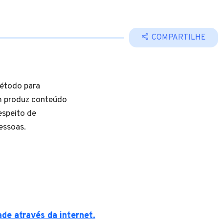
COMPARTILHE
método para
m produz conteúdo
espeito de
pessoas.
de através da internet.