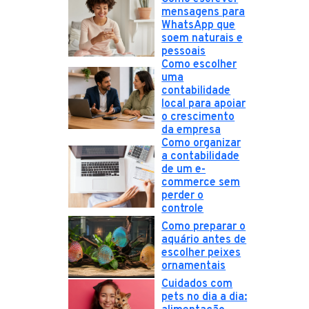
mensagens para
WhatsApp que
soem naturais e
pessoais
Como escolher
uma
contabilidade
local para apoiar
o crescimento
da empresa
Como organizar
a contabilidade
de um e-
commerce sem
perder o
controle
Como preparar o
aquário antes de
escolher peixes
ornamentais
Cuidados com
pets no dia a dia: