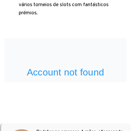
vários torneios de slots com fantásticos
prémios.