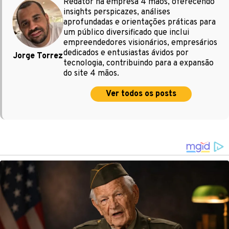
Redator na empresa 4 mãos, oferecendo
insights perspicazes, análises
aprofundadas e orientações práticas para
um público diversificado que inclui
empreendedores visionários, empresários
dedicados e entusiastas ávidos por
Jorge Torrez
tecnologia, contribuindo para a expansão
do site 4 mãos.
Ver todos os posts