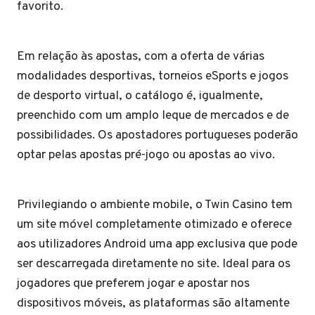
favorito.
Em relação às apostas, com a oferta de várias
modalidades desportivas, torneios eSports e jogos
de desporto virtual, o catálogo é, igualmente,
preenchido com um amplo leque de mercados e de
possibilidades. Os apostadores portugueses poderão
optar pelas apostas pré-jogo ou apostas ao vivo.
Privilegiando o ambiente mobile, o Twin Casino tem
um site móvel completamente otimizado e oferece
aos utilizadores Android uma app exclusiva que pode
ser descarregada diretamente no site. Ideal para os
jogadores que preferem jogar e apostar nos
dispositivos móveis, as plataformas são altamente