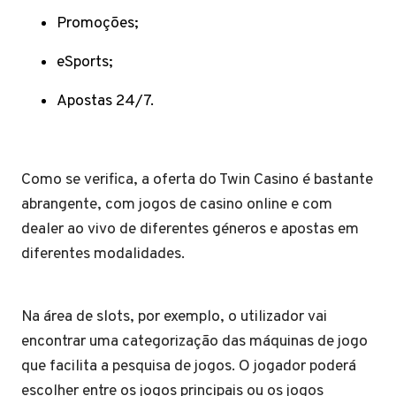
Promoções;
eSports;
Apostas 24/7.
Como se verifica, a oferta do Twin Casino é bastante
abrangente, com jogos de casino online e com
dealer ao vivo de diferentes géneros e apostas em
diferentes modalidades.
Na área de slots, por exemplo, o utilizador vai
encontrar uma categorização das máquinas de jogo
que facilita a pesquisa de jogos. O jogador poderá
escolher entre os jogos principais ou os jogos