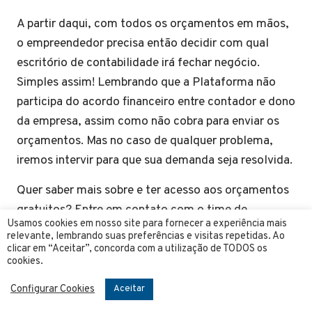
A partir daqui, com todos os orçamentos em mãos,
o empreendedor precisa então decidir com qual
escritório de contabilidade irá fechar negócio.
Simples assim! Lembrando que a Plataforma não
participa do acordo financeiro entre contador e dono
da empresa, assim como não cobra para enviar os
orçamentos. Mas no caso de qualquer problema,
iremos intervir para que sua demanda seja resolvida.
Quer saber mais sobre e ter acesso aos orçamentos
gratuitos? Entre em contato com o time de
Usamos cookies em nosso site para fornecer a experiência mais
atendimento da Plataforma 4 Mãos agora mesmo e
relevante, lembrando suas preferências e visitas repetidas. Ao
explique o que você precisa! Vai levar menos de 10
clicar em “Aceitar”, concorda com a utilização de TODOS os
cookies.
minutos para que você consiga preencher o
formulário.
Configurar Cookies
Aceitar