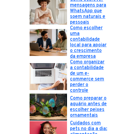
mensagens para
WhatsApp que
soem naturais e
pessoais
Como escolher
uma
contabilidade
local para apoiar
o crescimento
da empresa
Como organizar
a contabilidade
de um e-
commerce sem
perder o
controle
Como preparar o
aquário antes de
escolher peixes
ornamentais
Cuidados com
pets no dia a dia: