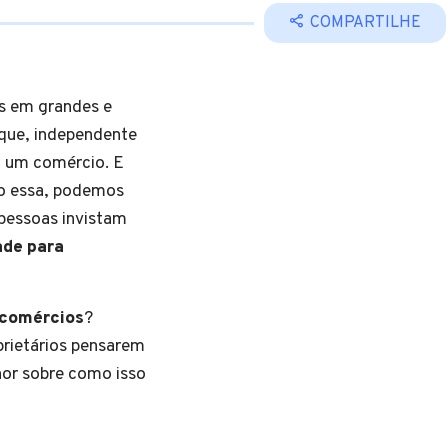
COMPARTILHE
s em grandes e
 que, independente
 a um comércio. E
o essa, podemos
pessoas invistam
ade para
 comércios
?
prietários pensarem
hor sobre como isso