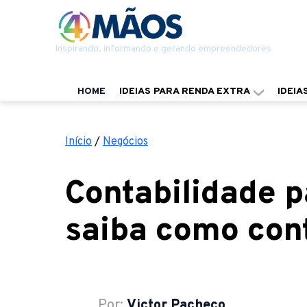
Inspirando, informando e gerando empreendedores
HOME
IDEIAS PARA RENDA EXTRA
IDEIA
Início
/
Negócios
Contabilidade 
saiba como con
Por:
Victor Pacheco