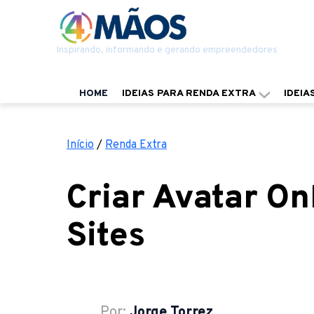
Inspirando, informando e gerando empreendedores
HOME
IDEIAS PARA RENDA EXTRA
IDEIA
Início
/
Renda Extra
Criar Avatar On
Sites
Por:
Jorge Torrez