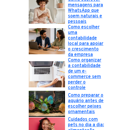
mensagens para
WhatsApp que
soem naturais e
pessoais
Como escolher
uma
contabilidade
local para apoiar
o crescimento
da empresa
Como organizar
a contabilidade
de um e-
commerce sem
perder o
controle
Como preparar o
aquário antes de
escolher peixes
ornamentais
Cuidados com
pets no dia a dia: