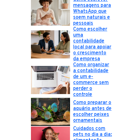
mensagens para
WhatsApp que
soem naturais e
pessoais
Como escolher
uma
contabilidade
local para apoiar
o crescimento
da empresa
Como organizar
a contabilidade
de um e-
commerce sem
perder o
controle
Como preparar o
aquário antes de
escolher peixes
ornamentais
Cuidados com
pets no dia a dia: