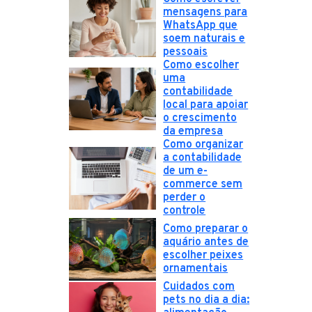
mensagens para
WhatsApp que
soem naturais e
pessoais
Como escolher
uma
contabilidade
local para apoiar
o crescimento
da empresa
Como organizar
a contabilidade
de um e-
commerce sem
perder o
controle
Como preparar o
aquário antes de
escolher peixes
ornamentais
Cuidados com
pets no dia a dia: