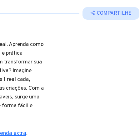
COMPARTILHE
real. Aprenda como
 e prática
m transformar sua
tiva? Imagine
s 1 real cada,
as criações. Com a
íveis, surge uma
 forma fácil e
renda extra
.