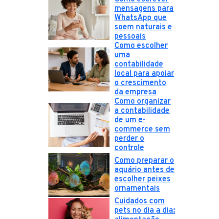
mensagens para
WhatsApp que
soem naturais e
pessoais
Como escolher
uma
contabilidade
local para apoiar
o crescimento
da empresa
Como organizar
a contabilidade
de um e-
commerce sem
perder o
controle
Como preparar o
aquário antes de
escolher peixes
ornamentais
Cuidados com
pets no dia a dia: