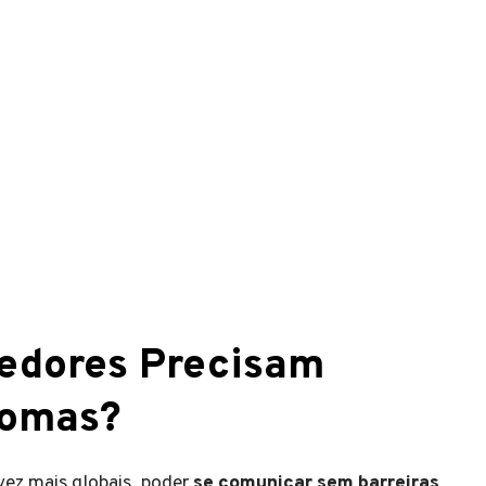
edores Precisam
iomas?
ez mais globais, poder
se comunicar sem barreiras