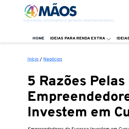
Inspirando, informando e gerando empreendedores
HOME
IDEIAS PARA RENDA EXTRA
IDEIA
Início
/
Negócios
5 Razões Pelas
Empreendedore
Investem em Cu