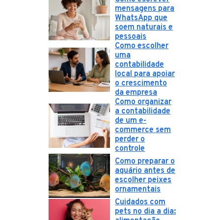
mensagens para
WhatsApp que
soem naturais e
pessoais
Como escolher
uma
contabilidade
local para apoiar
o crescimento
da empresa
Como organizar
a contabilidade
de um e-
commerce sem
perder o
controle
Como preparar o
aquário antes de
escolher peixes
ornamentais
Cuidados com
pets no dia a dia: