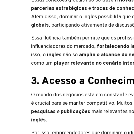
Essas conexões globais não só trazem
novas
parcerias estratégicas
e
trocas de conhe
Além disso, dominar o inglês possibilita 
globais
, participando ativamente de discuss
Essa fluência também permite que os profiss
influenciadores do mercado,
fortalecendo l
isso, o
inglês
não só
amplia o alcance do n
como um
player relevante no cenário inte
3. Acesso a Conhecim
O mundo dos negócios está em constante evo
é crucial para se manter competitivo. Muitos
pesquisas
e
publicações
mais relevantes n
inglês
.
Por isso, empreendedores que dominam o idi