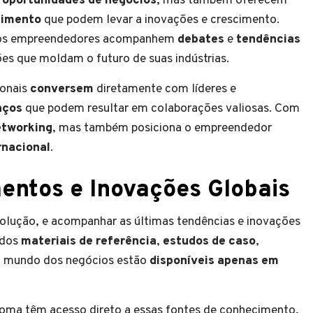
 oportunidades de negócios
, mas também oferecem
cimento
que podem levar a inovações e crescimento.
que os empreendedores acompanhem
debates
e
tendências
ões que moldam o futuro de suas indústrias.
ionais
conversem
diretamente com líderes e
aços
que podem resultar em colaborações valiosas. Com
etworking
, mas também posiciona o empreendedor
rnacional
.
entos e Inovações Globais
lução, e acompanhar as últimas tendências e inovações
 dos
materiais de referência
,
estudos de caso
,
o mundo dos negócios estão
disponíveis apenas em
oma têm acesso direto a essas fontes de conhecimento,