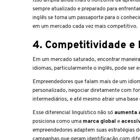
Isso amplia ainda mais o horizonte de aprend
sempre atualizado e preparado para enfrentar
inglês se torna um passaporte para o conhec
em um mercado cada vez mais competitivo.
4. Competitividade e
Em um mercado saturado, encontrar maneiras 
idiomas, particularmente o inglês, pode ser e
Empreendedores que falam mais de um idiom
personalizado, negociar diretamente com for
intermediários, e até mesmo atrair uma base 
Esse diferencial linguístico não só
aumenta a
posiciona como uma
marca global
e
acessí
empreendedores adaptem suas estratégias de 
campanhas que geram identificação com difer