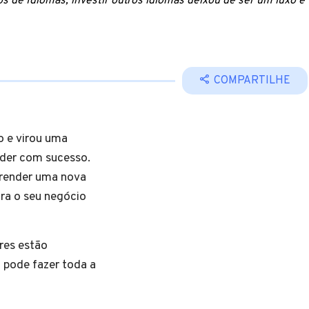
e Idiomas, investir outros idiomas deixou de ser um luxo e
COMPARTILHE
o e virou uma
nder com sucesso.
render uma nova
ara o seu negócio
res estão
 pode fazer toda a