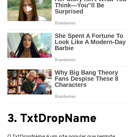
3. TxtDropName
O TxtDropName é um site popular que permite