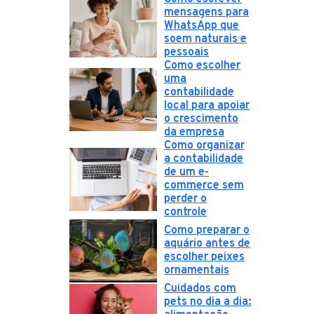
mensagens para
WhatsApp que
soem naturais e
pessoais
Como escolher
uma
contabilidade
local para apoiar
o crescimento
da empresa
Como organizar
a contabilidade
de um e-
commerce sem
perder o
controle
Como preparar o
aquário antes de
escolher peixes
ornamentais
Cuidados com
pets no dia a dia: