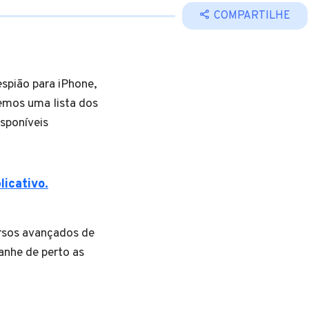
COMPARTILHE
espião para iPhone,
remos uma lista dos
isponíveis
licativo.
rsos avançados de
nhe de perto as