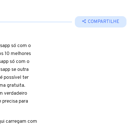
COMPARTILHE
tsapp só com o
os 10 melhores
sapp só com o
sapp se outra
 possível ter
ma gratuita.
m verdadeiro
 precisa para
qui carregam com