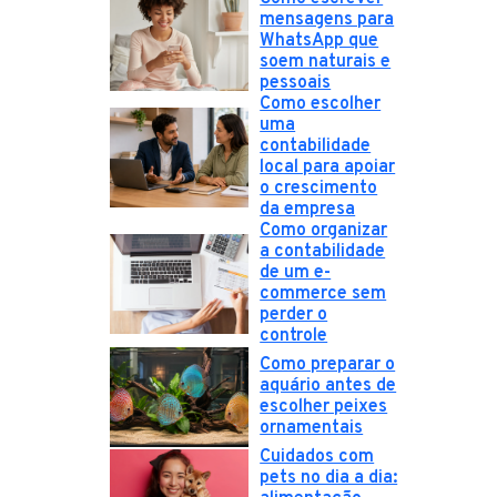
mensagens para
WhatsApp que
soem naturais e
pessoais
Como escolher
uma
contabilidade
local para apoiar
o crescimento
da empresa
Como organizar
a contabilidade
de um e-
commerce sem
perder o
controle
Como preparar o
aquário antes de
escolher peixes
ornamentais
Cuidados com
pets no dia a dia: