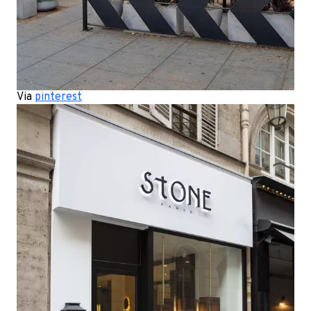
Via
pinterest