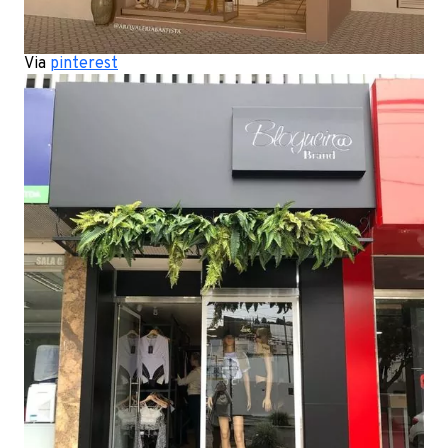
Via
pinterest