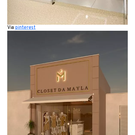
Via
pinterest