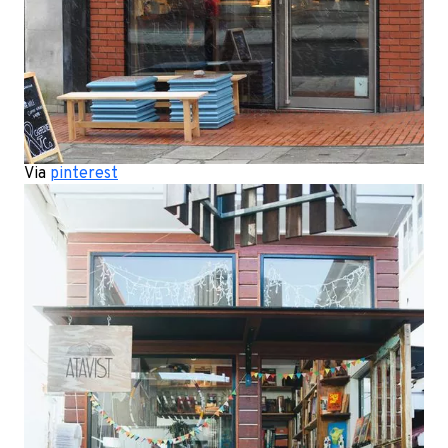
Via
pinterest