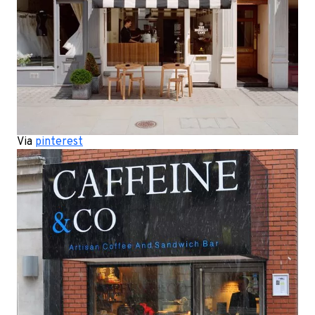
Via
pinterest