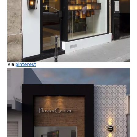
Via
pinterest