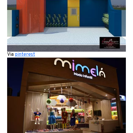
Via
pinterest