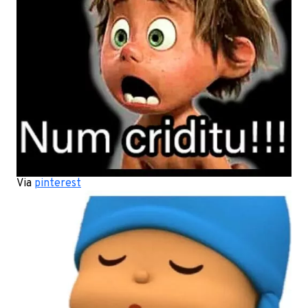
Via
pinterest