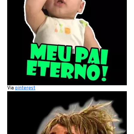
Via
pinterest