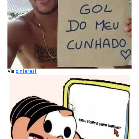
Via
pinterest