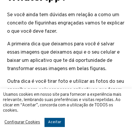
Se você ainda tem dúvidas em relação a como um
conceito de figurinhas engraçadas vamos te explicar
o que você deve fazer.
A primeira dica que deixamos para você é salvar
essas imagens que deixamos aqui e o seu celular e
baixar um aplicativo que te dá oportunidade de
transformar essas imagens em belas figuras.
Outra dica é você tirar foto e utilizar as fotos do seu
aparelho para colocar nesses aplicativos que fazem
Usamos cookies em nosso site para fornecer a experiência mais
figurinhas, assim é uma forma ainda mais divertida
relevante, lembrando suas preferências e visitas repetidas. Ao
clicar em “Aceitar”, concorda com a utilização de TODOS os
porque você pode montar figuras com seus amigos
cookies.
e as pessoas em sua volta.
Configurar Cookies
Aceitar
Já que chegamos ao fim desse texto gostaríamos