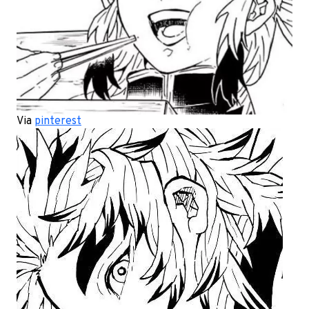
Via
pinterest