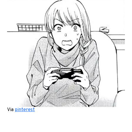
Via
pinterest