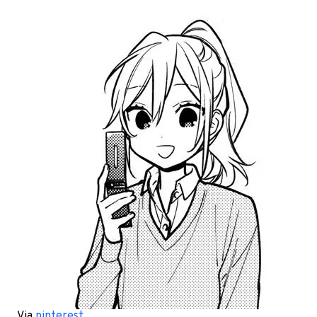
Via
pinterest