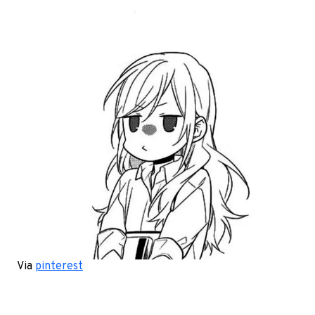
Via
pinterest