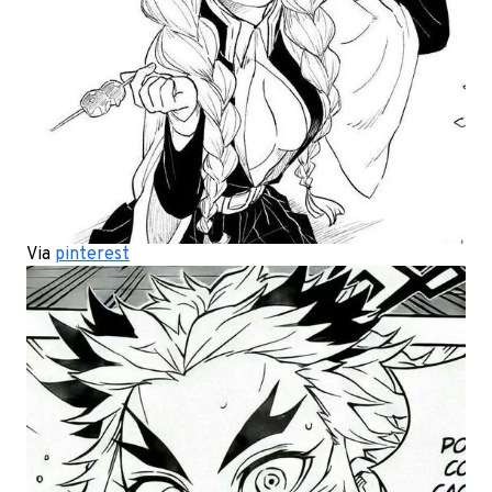
Via
pinterest