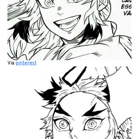
Via
pinterest