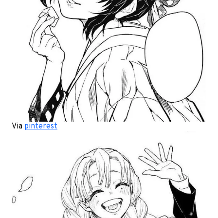
Via
pinterest