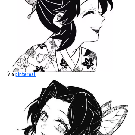
Via
pinterest