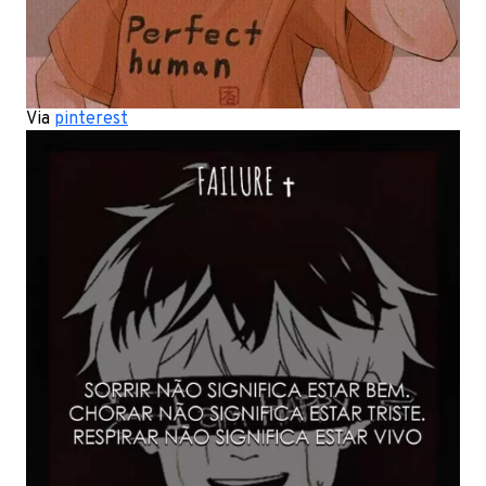
Via
pinterest