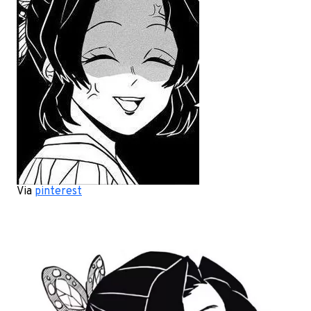
Via
pinterest