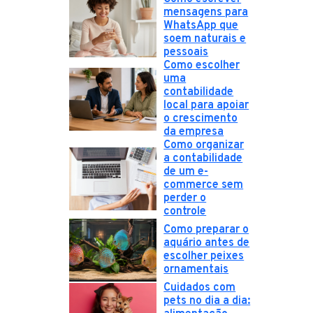
mensagens para
WhatsApp que
soem naturais e
pessoais
Como escolher
uma
contabilidade
local para apoiar
o crescimento
da empresa
Como organizar
a contabilidade
de um e-
commerce sem
perder o
controle
Como preparar o
aquário antes de
escolher peixes
ornamentais
Cuidados com
pets no dia a dia: