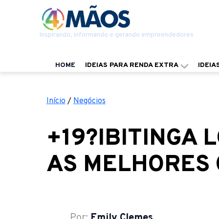
Inspirando, informando e gerando empreendedores
HOME
IDEIAS PARA RENDA EXTRA
IDEIA
Início
/
Negócios
+19?IBITINGA 
AS MELHORES
Por:
Emily Clemes