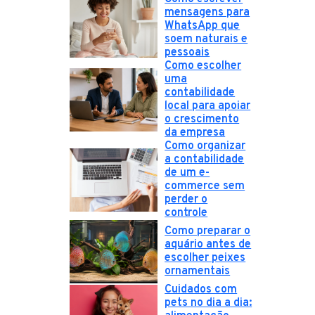
mensagens para
WhatsApp que
soem naturais e
pessoais
Como escolher
uma
contabilidade
local para apoiar
o crescimento
da empresa
Como organizar
a contabilidade
de um e-
commerce sem
perder o
controle
Como preparar o
aquário antes de
escolher peixes
ornamentais
Cuidados com
pets no dia a dia: