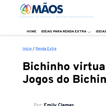
Inspirando, informando e gerando empreendedores
HOME
IDEIAS PARA RENDA EXTRA
IDEIA
Início
/
Renda Extra
Bichinho virtua
Jogos do Bichi
Por:
Emily Clemes