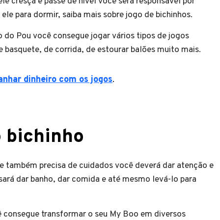
le cresça e passe de nível você será responsável por
 ele para dormir, saiba mais sobre jogo de bichinhos.
o do Pou você consegue jogar vários tipos de jogos
 basquete, de corrida, de estourar balões muito mais.
anhar dinheiro com os jogos
.
o bichinho
ue também precisa de cuidados você deverá dar atenção e
cisará dar banho, dar comida e até mesmo levá-lo para
cê consegue transformar o seu My Boo em diversos