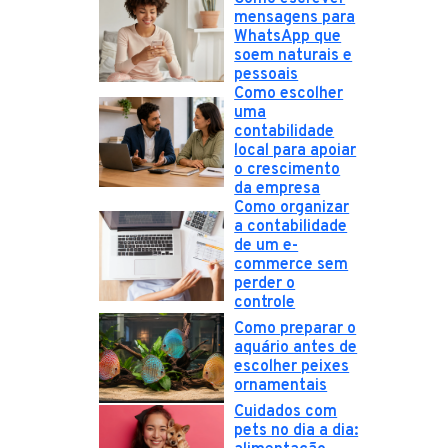
mensagens para
WhatsApp que
soem naturais e
pessoais
Como escolher
uma
contabilidade
local para apoiar
o crescimento
da empresa
Como organizar
a contabilidade
de um e-
commerce sem
perder o
controle
Como preparar o
aquário antes de
escolher peixes
ornamentais
Cuidados com
pets no dia a dia: