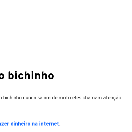
o bichinho
do bichinho nunca saiam de moto eles chamam atenção
zer dinheiro na internet
.