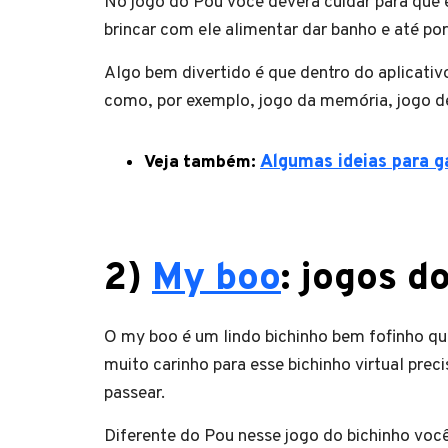
No jogo do Pou você deverá cuidar para que e
brincar com ele alimentar dar banho e até por
Algo bem divertido é que dentro do aplicativ
como, por exemplo, jogo da memória, jogo de
Veja também:
Algumas ideias para g
2)
My boo
: jogos d
O my boo é um lindo bichinho bem fofinho q
muito carinho para esse bichinho virtual pre
passear.
Diferente do Pou nesse jogo do bichinho vo