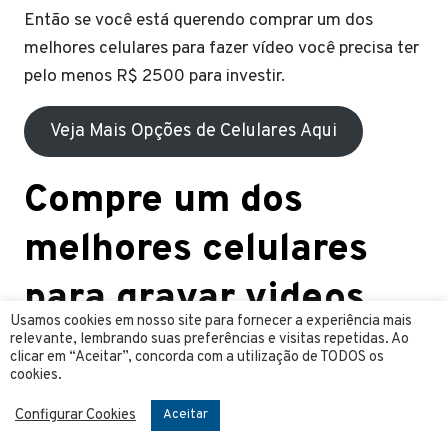
Então se você está querendo comprar um dos
melhores celulares para fazer vídeo você precisa ter
pelo menos R$ 2500 para investir.
Veja Mais Opções de Celulares Aqui
Compre um dos
melhores celulares
para gravar videos
Usamos cookies em nosso site para fornecer a experiência mais
relevante, lembrando suas preferências e visitas repetidas. Ao
Agora que você já conhece os 10 melhores celulares
clicar em “Aceitar”, concorda com a utilização de TODOS os
cookies.
para gravar videos em 2023 e temos os pontos mais
importantes sobre cada um desses celulares,
Configurar Cookies
Aceitar
chegou a hora de realizar a compra de algum desses