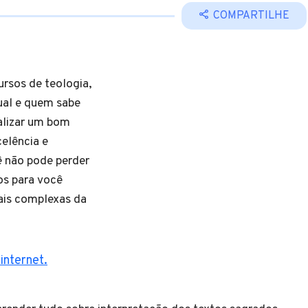
COMPARTILHE
ursos de teologia,
tual e quem sabe
ealizar um bom
celência e
ê não pode perder
os para você
ais complexas da
internet.