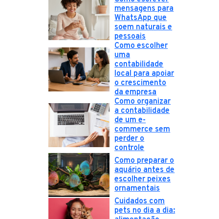
mensagens para
WhatsApp que
soem naturais e
pessoais
Como escolher
uma
contabilidade
local para apoiar
o crescimento
da empresa
Como organizar
a contabilidade
de um e-
commerce sem
perder o
controle
Como preparar o
aquário antes de
escolher peixes
ornamentais
Cuidados com
pets no dia a dia: