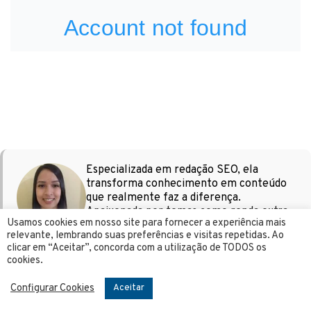
Especializada em redação SEO, ela
transforma conhecimento em conteúdo
que realmente faz a diferença.
Apaixonada por temas como renda extra,
Usamos cookies em nosso site para fornecer a experiência mais
empreendedorismo, ganhar dinheiro
relevante, lembrando suas preferências e visitas repetidas. Ao
online e concursos públicos, escreve de
Iara Santana
clicar em “Aceitar”, concorda com a utilização de TODOS os
forma clara e prática para ajudar pessoas
Lima
cookies.
que buscam mudar de vida com autonomia
financeira. Com experiência real e
Configurar Cookies
Aceitar
linguagem direta, seus textos guiam
leitores rumo a oportunidades concretas