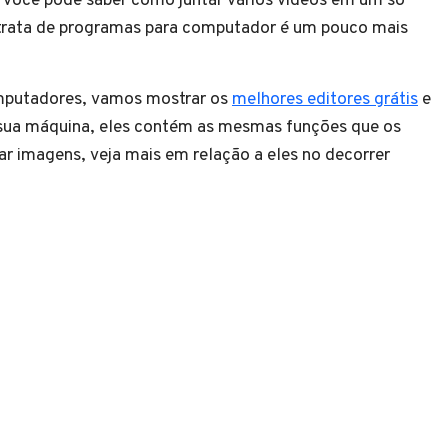
e você pode saber como juntar vários vídeos em um só
 trata de programas para computador é um pouco mais
omputadores, vamos mostrar os
melhores editores grátis
e
sua máquina, eles contém as mesmas funções que os
ntar imagens, veja mais em relação a eles no decorrer