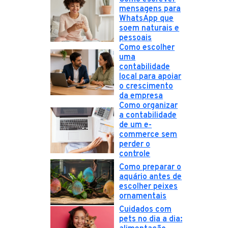
mensagens para
WhatsApp que
soem naturais e
pessoais
Como escolher
uma
contabilidade
local para apoiar
o crescimento
da empresa
Como organizar
a contabilidade
de um e-
commerce sem
perder o
controle
Como preparar o
aquário antes de
escolher peixes
ornamentais
Cuidados com
pets no dia a dia: