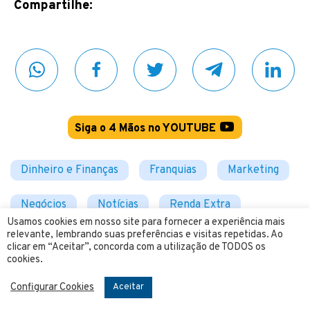
Compartilhe:
Siga o 4 Mãos no YOUTUBE
Dinheiro e Finanças
Franquias
Marketing
Negócios
Notícias
Renda Extra
Usamos cookies em nosso site para fornecer a experiência mais
relevante, lembrando suas preferências e visitas repetidas. Ao
Tecnologia
Vagas
clicar em “Aceitar”, concorda com a utilização de TODOS os
cookies.
Configurar Cookies
Aceitar
Consulte Mais Informações