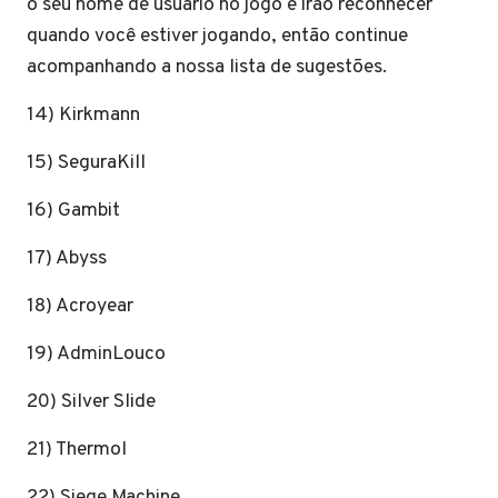
o seu nome de usuário no jogo e irão reconhecer
quando você estiver jogando, então continue
acompanhando a nossa lista de sugestões.
14) Kirkmann
15) SeguraKill
16) Gambit
17) Abyss
18) Acroyear
19) AdminLouco
20) Silver Slide
21) Thermol
22) Siege Machine