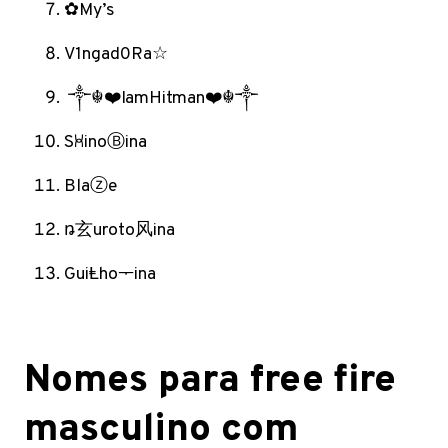
✿My’s
V1ngad0Ra☆
༒☬❤️IamHitman❤️☬༒
SꃬinoⒷinaㅤ
Blaⓩe
ꬻ玄uroto⻛ina
GuiⱠhoᅮinaㅤ
Nomes para free fire
masculino com