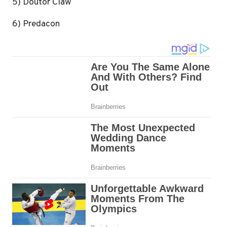
5) Doutor Claw
6) Predacon