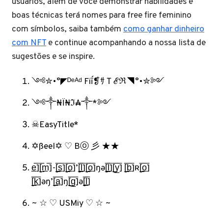
usuários, além de você demonstrar habilidades e
boas técnicas terá nomes para free fire feminino
com símbolos, saiba também
como ganhar dinheiro
com NFT
e continue acompanhando a nossa lista de
sugestões e se inspire.
༺✮•°◤ᴰᵉᴬᵈ Fiḯ❡ｻＴℰℜ◥°•✮༻
༺༒₦Ї₦ℑ₳༒*༻
☠EasyTitle*
✡ßeel✡ ♡ Bⓞ 彡 ★★
e̲̅][̲̅m̲̅]-[̲̅s̲̅][̲̅o̲̅]’[̲̅l̲̅][̲̅o̲̅]ŋə[̲̅l̲̅][̲̅y̲̅] [̲̅b̲̅]ʀ[̲̅o̲̅]
[̲̅k̲̅]əŋ’[̲̅a̲̅]ŋ[̲̅g̲̅]ə[̲̅l̲̅]
~ ☆ ♡ USMiy ♡ ☆ ~