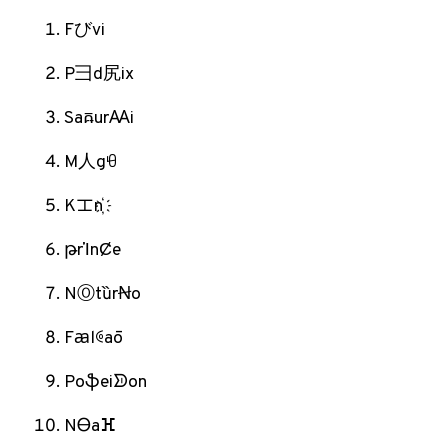
Fびviㅤ
P⺕d尻ix
SaឝurꜲi
M⼈gꀺ
Kㆲn҉ㅤ
թrἹnȻeㅤ
NⓄtȕrꞤoㅤ
Fꜳlꏲaōㅤ
Poֆeiᗥonㅤ
NᎾaⴼㅤ