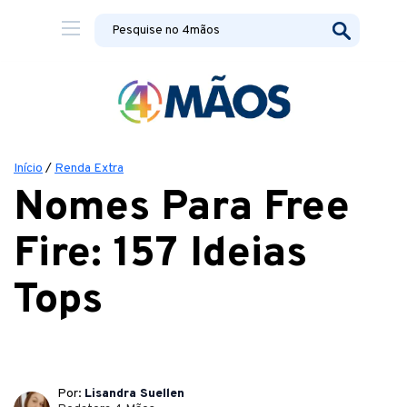
Início
/
Renda Extra
Nomes Para Free
Fire: 157 Ideias
Tops
Por:
Lisandra Suellen