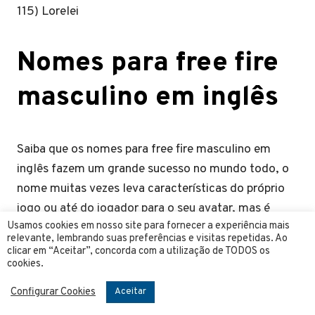
115) Lorelei
Nomes para free fire
masculino em inglês
Saiba que os nomes para free fire masculino em
inglês fazem um grande sucesso no mundo todo, o
nome muitas vezes leva características do próprio
jogo ou até do jogador para o seu avatar, mas é
Usamos cookies em nosso site para fornecer a experiência mais
necessário que o nome seja diferente mesmo sendo
relevante, lembrando suas preferências e visitas repetidas. Ao
em inglês para ter o seu diferencial.
clicar em “Aceitar”, concorda com a utilização de TODOS os
cookies.
Tenha nomes fáceis mesmo em inglês para que
Configurar Cookies
Aceitar
diversas pessoas possam identificar o seu avatar e