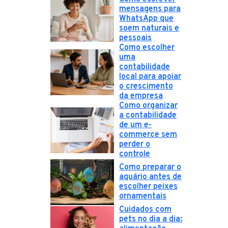
mensagens para
WhatsApp que
soem naturais e
pessoais
Como escolher
uma
contabilidade
local para apoiar
o crescimento
da empresa
Como organizar
a contabilidade
de um e-
commerce sem
perder o
controle
Como preparar o
aquário antes de
escolher peixes
ornamentais
Cuidados com
pets no dia a dia: