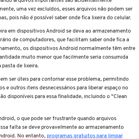
uando arquivos importantes são acidentalmente
ente, uma vez excluídos, esses arquivos não podem ser
, pois não é possível saber onde fica lixeira do celular.
xeira em dispositivos Android se deva ao armazenamento
trário de computadores, que facilitam saber onde fica a
enamento, os dispositivos Android normalmente têm entre
antidade muito menor que facilmente seria consumida
pasta de lixeira.
m ser úteis para contornar esse problema, permitindo
 e outros itens desnecessários para liberar espaço no
ão disponíveis para essa finalidade, incluindo o “Clean
droid, o que pode ser frustrante quando arquivos
Essa falta se deve provavelmente ao armazenamento
Android. No entanto,
programas gratuitos para limpar