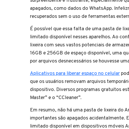
surpreendente e frustrante, especialmente q
apagados, como dados do WhatsApp. Infelizm
recuperados sem o uso de ferramentas externas
É possível que essa falta de uma pasta de li
limitado disponível nesses aparelhos. Ao con
lixeira com seus vastos potenciais de armaz
16GB e 256GB de espaço disponível, uma qu
por arquivos desnecessários se houvesse uma 
Aplicativos para liberar espaço no celular
pode
que os usuários removam arquivos temporários
dispositivo. Diversos programas gratuitos est
Master” e o “CCleaner”.
Em resumo, não há uma pasta de lixeira do An
importantes são apagados acidentalmente. 
limitado disponível em dispositivos móveis 