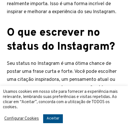
realmente importa. Isso é uma forma incrível de
inspirar e melhorar a experiência do seu Instagram.
O que escrever no
status do Instagram?
Seu status no Instagram é uma ótima chance de
postar uma frase curta e forte. Você pode escolher
uma citação inspiradora, um pensamento atual ou
uma mensagem que mostre como você está.
Usamos cookies em nosso site para fornecer a experiência mais
Escolher bem pode chamar a atenção e interessar
relevante, lembrando suas preferências e visitas repetidas. Ao
clicar em “Aceitar”, concorda com a utilização de TODOS os
mais seus seguidores. Para o que escrever no status
cookies.
do Instagram, pense em frases motivacionais,
Configurar Cookies
pensamentos sobre a vida, piadas ou perguntas que
Aceitar
piquem o interesse. O que importa é que sua