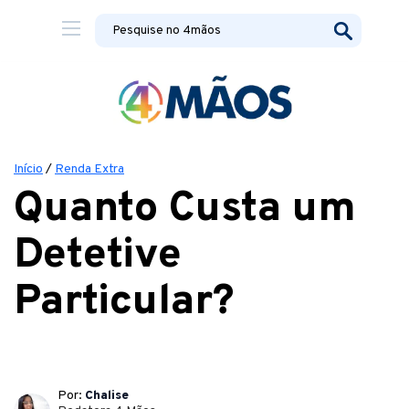
Início
/
Renda Extra
Quanto Custa um
Detetive
Particular?
Por:
Chalise