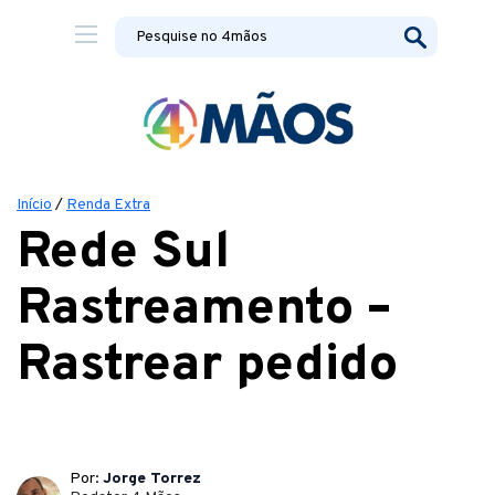
Início
/
Renda Extra
Rede Sul
Rastreamento –
Rastrear pedido
Por:
Jorge Torrez