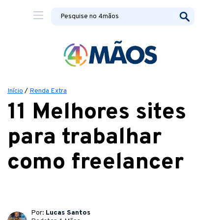
Início
/
Renda Extra
11 Melhores sites
para trabalhar
como freelancer
Por:
Lucas Santos