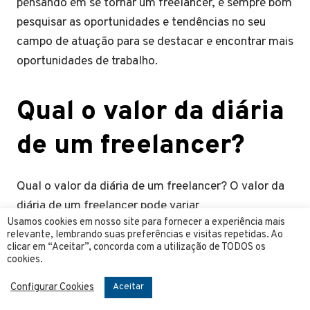
pensando em se tornar um freelancer, é sempre bom
pesquisar as oportunidades e tendências no seu
campo de atuação para se destacar e encontrar mais
oportunidades de trabalho.
Qual o valor da diária
de um freelancer?
Qual o valor da diária de um freelancer? O valor da
diária de um freelancer pode variar
Usamos cookies em nosso site para fornecer a experiência mais
consideravelmente, dependendo da área de
relevante, lembrando suas preferências e visitas repetidas. Ao
atuação, experiência do profissional, complexidade
clicar em “Aceitar”, concorda com a utilização de TODOS os
cookies.
do projeto e da região do Brasil onde ele atua. Em
média, os valores podem variar de R$ 100 a R$ 500
Configurar Cookies
Aceitar
por dia, mas em algumas áreas especializadas, esse