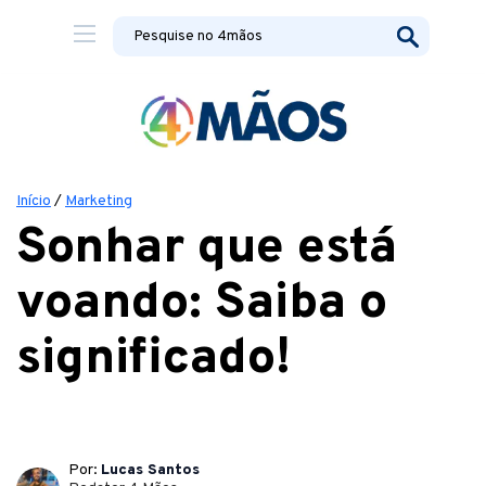
Início
/
Marketing
Sonhar que está
voando: Saiba o
significado!
Por:
Lucas Santos