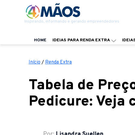
Inspirando, informando e gerando empreendedores
HOME
IDEIAS PARA RENDA EXTRA
IDEIA
Início
/
Renda Extra
Tabela de Preç
Pedicure: Veja 
Por:
Lisandra Suellen