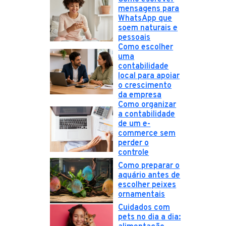
mensagens para
WhatsApp que
soem naturais e
pessoais
Como escolher
uma
contabilidade
local para apoiar
o crescimento
da empresa
Como organizar
a contabilidade
de um e-
commerce sem
perder o
controle
Como preparar o
aquário antes de
escolher peixes
ornamentais
Cuidados com
pets no dia a dia: