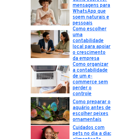
mensagens para
WhatsApp que
soem naturais e
pessoais
Como escolher
uma
contabilidade
local para apoiar
o crescimento
da empresa
Como organizar
a contabilidade
de um e-
commerce sem
perder o
controle
Como preparar o
aquário antes de
escolher peixes
ornamentais
Cuidados com
pets no dia a dia: