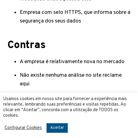
Empresa com selo HTTPS, que informa sobre a
segurança dos seus dados
Contras
A empresa é relativamente nova no mercado
Não existe nenhuma análise no site reclame
aqui
Alta preocupação ética
Usamos cookies em nosso site para fornecer a experiência mais
relevante, lembrando suas preferências e visitas repetidas. Ao
clicar em “Aceitar”, concorda com a utilização de TODOS os
cookies.
Melhor aplicativo
Configurar Cookies
Aceitar