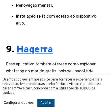
Renovação mensal;
Instalação feita com acesso ao dispositivo
alvo.
9.
Haqerra
Esse aplicativo também oferece como espionar
whatsapp do marido grátis, pois seu pacote de
serviços oferece diversos recursos em apenas uma
Usamos cookies em nosso site para fornecer a experiência mais
relevante, lembrando suas preferências e visitas repetidas. Ao
única assinatura. Será possível acessar o whatsapp
clicar em “Aceitar”, concorda com a utilização de TODOS os
sem esforços e ter conhecimento de todas as
cookies.
conversas, fotos, áudios e vídeos trocados no app.
Configurar Cookies
Aceitar
Além de saber com que seu marido está