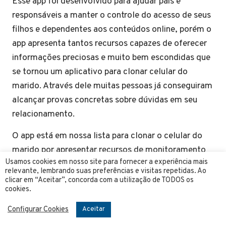
Esse app foi desenvolvido para ajudar pais e
responsáveis a manter o controle do acesso de seus
filhos e dependentes aos conteúdos online, porém o
app apresenta tantos recursos capazes de oferecer
informações preciosas e muito bem escondidas que
se tornou um aplicativo para clonar celular do
marido. Através dele muitas pessoas já conseguiram
alcançar provas concretas sobre dúvidas em seu
relacionamento.
O app está em nossa lista para clonar o celular do
marido por apresentar recursos de monitoramento
Usamos cookies em nosso site para fornecer a experiência mais
remoto invisíveis, assim é possível acessar todas as
relevante, lembrando suas preferências e visitas repetidas. Ao
informações como chamadas, contatos, histórico
clicar em “Aceitar”, concorda com a utilização de TODOS os
cookies.
de navegação na internet e também acessar todos
os aplicativos de redes sociais e relacionamento
Configurar Cookies
Aceitar
como Facebook, Instagram, whatsapp, Twitter e