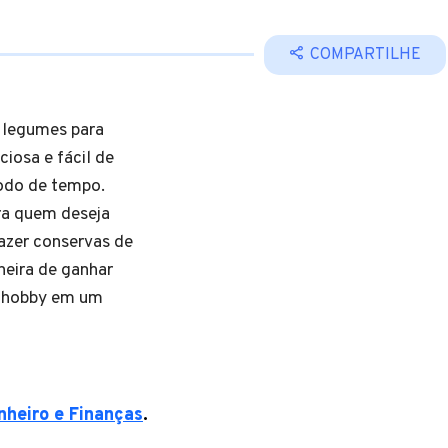
COMPARTILHE
 legumes para
iosa e fácil de
íodo de tempo.
ra quem deseja
azer conservas de
eira de ganhar
u hobby em um
nheiro e Finanças
.