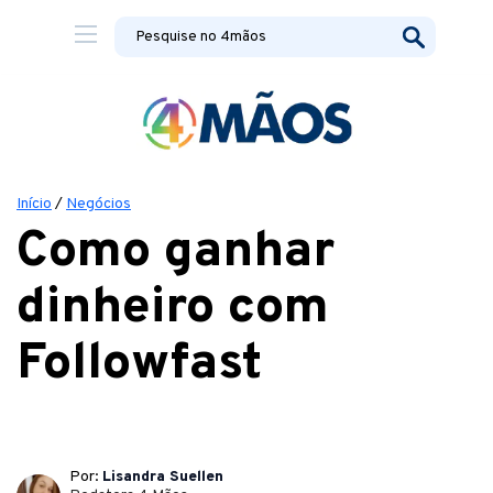
Início
/
Negócios
Como ganhar
dinheiro com
Followfast
Por:
Lisandra Suellen