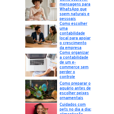
mensagens para
WhatsApp que
soem naturais e
pessoais
Como escolher
uma
contabilidade
local para apoiar
o crescimento
da empresa
Como organizar
a contabilidade
de um e-
commerce sem
perder o
controle
Como preparar o
aquário antes de
escolher peixes
ornamentais
Cuidados com
pets no dia a dia: