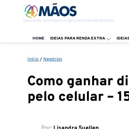
Inspirando, informando e gerando empreendedores
HOME
IDEIAS PARA RENDA EXTRA
IDEIA
Início
/
Negócios
Como ganhar di
pelo celular – 1
Por:
Lisandra Suellen