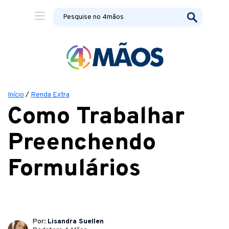
Início
/
Renda Extra
Como Trabalhar
Preenchendo
Formulários
Por:
Lisandra Suellen