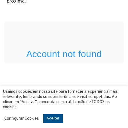
próxima.
Usamos cookies em nosso site para fornecer a experiência mais
relevante, lembrando suas preferências e visitas repetidas. Ao
clicar em “Aceitar”, concorda com a utilização de TODOS os
cookies.
Redatora na empresa 4 mãos, 21 anos e
entregando informações valiosas, análises
Configurar Cookies
Aceitar
aprofundadas e orientações práticas,